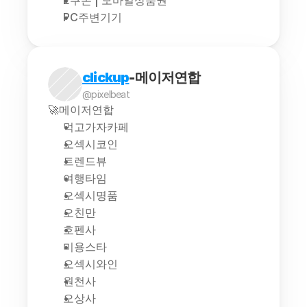
E쿠폰 | 모바일상품권
PC주변기기
clickup
-메이저연합
@pixelbeat
🚀메이저연합
먹고가자카페
오섹시코인
트렌드뷰
여행타임
오섹시명품
오친만
호펜사
미용스타
오섹시와인
원천사
오상사