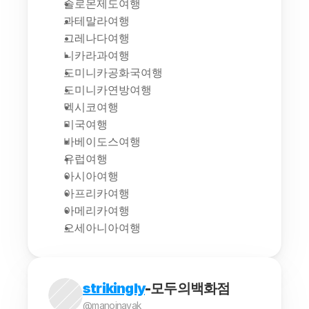
솔로몬제도여행
과테말라여행
그레나다여행
니카라과여행
도미니카공화국여행
도미니카연방여행
멕시코여행
미국여행
바베이도스여행
유럽여행
아시아여행
아프리카여행
아메리카여행
오세아니아여행
strikingly
-모두의백화점
@manojnayak