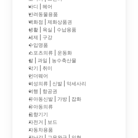
바디 | 헤어
반려동물용품
백화점 | 제화상품권
생활 | 욕실 | 수납용품
세제 | 구강
수입명품
스포츠의류 | 운동화
쌀 | 과일 | 농수축산물
악기 | 취미
언더웨어
여성의류 | 신발 | 악세사리
여행 | 항공권
유아동신발 | 가방 | 잡화
유아동의류
음향기기
자전거 | 보드
자동차용품
장난감 | 교육완구 | 인형