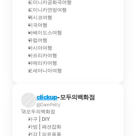
도미니카공화국여행
도미니카연방여행
멕시코여행
미국여행
바베이도스여행
유럽여행
아시아여행
아프리카여행
아메리카여행
오세아니아여행
clickup
-모두의백화점
@DannPetty
🚀모두의백화점
가구 | DIY
가방 | 패션잡화
건강 | 의료용품