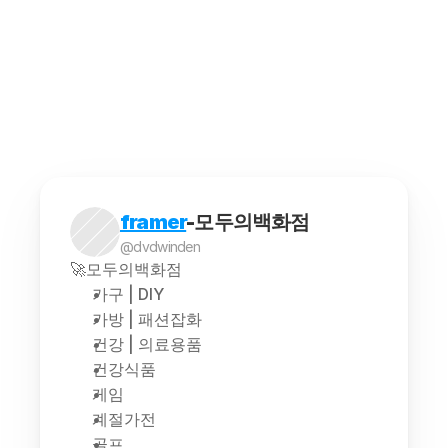
최저가 추적 프로그램을 사용하려면 몇 가지 단계를
해외구매대행은 소비자가 해외에서 판매되는 상품을 
framer
-모두의백화점
@dvdwinden
🚀모두의백화점
가구 | DIY
가방 | 패션잡화
건강 | 의료용품
건강식품
게임
계절가전
골프