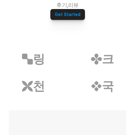
정수기파트너
후기,리뷰
오섹시운세
병원파트너
Get Started
심부름/배달파트너
재무설계파트너
전자담배파트너
리눅스파트너
무지티파트너
탈모파트너
링
크
미싱파트너
가발파트너
타투파트너
레저스포츠파트너
천
국
어학연수파트너
애완용품파트너
밀키트파트너
약초파트너
캠핑파트너
튜닝파트너
모델파트너
다이어트파트너