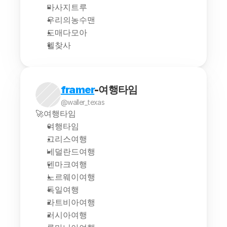
마사지트루
우리의농수맨
도매다모아
헬찾사
framer
-여행타임
@waller_texas
🚀여행타임
여행타임
그리스여행
네덜란드여행
덴마크여행
노르웨이여행
독일여행
라트비아여행
러시아여행