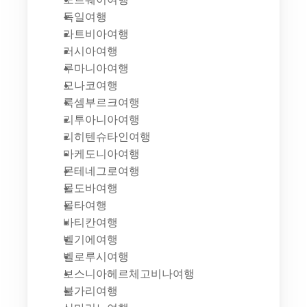
독일여행
라트비아여행
러시아여행
루마니아여행
모나코여행
룩셈부르크여행
리투아니아여행
리히텐슈타인여행
마케도니아여행
몬테네그로여행
몰도바여행
몰타여행
바티칸여행
벨기에여행
벨로루시여행
보스니아헤르체고비나여행
불가리여행