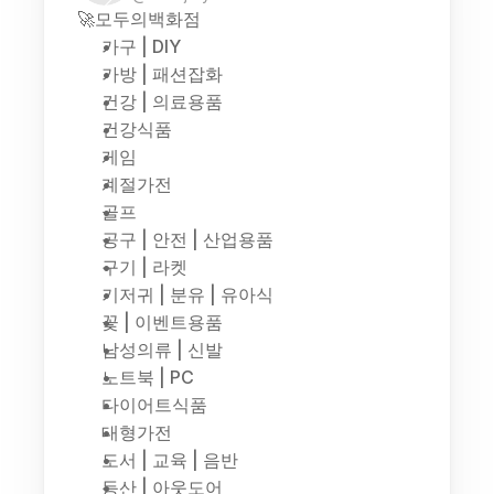
🚀모두의백화점
가구 | DIY
가방 | 패션잡화
건강 | 의료용품
건강식품
게임
계절가전
골프
공구 | 안전 | 산업용품
구기 | 라켓
기저귀 | 분유 | 유아식
꽃 | 이벤트용품
남성의류 | 신발
노트북 | PC
다이어트식품
대형가전
도서 | 교육 | 음반
등산 | 아웃도어