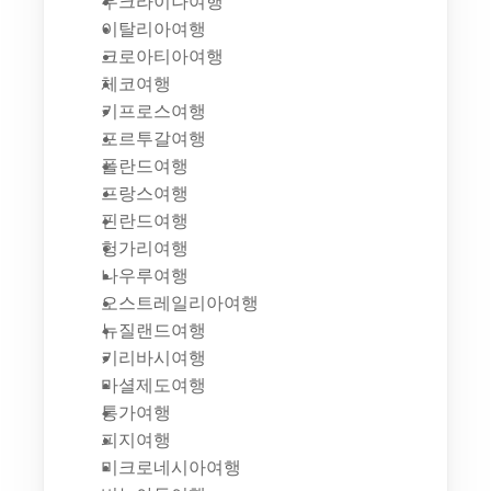
우크라이나여행
이탈리아여행
크로아티아여행
체코여행
키프로스여행
포르투갈여행
폴란드여행
프랑스여행
핀란드여행
헝가리여행
나우루여행
오스트레일리아여행
뉴질랜드여행
키리바시여행
마셜제도여행
통가여행
피지여행
미크로네시아여행