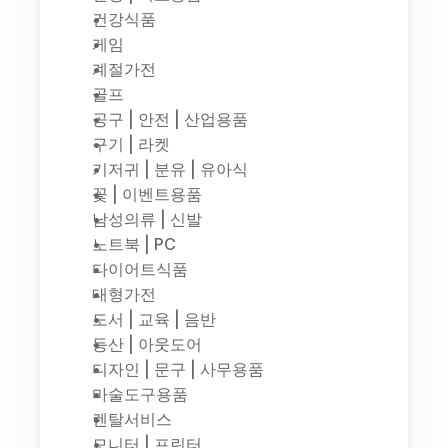
건강식품
게임
계절가전
골프
공구 | 안전 | 산업용품
구기 | 라켓
기저귀 | 분유 | 유아식
꽃 | 이벤트용품
남성의류 | 신발
노트북 | PC
다이어트식품
대형가전
도서 | 교육 | 음반
등산 | 아웃도어
디자인 | 문구 | 사무용품
마술도구용품
렌탈서비스
모니터 | 프린터