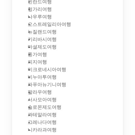
핀란드여행
헝가리여행
나우루여행
오스트레일리아여행
뉴질랜드여행
키리바시여행
마셜제도여행
통가여행
피지여행
미크로네시아여행
비누아투여행
파푸아뉴기니여행
팔라우여행
서사모아여행
솔로몬제도여행
과테말라여행
그레나다여행
니카라과여행