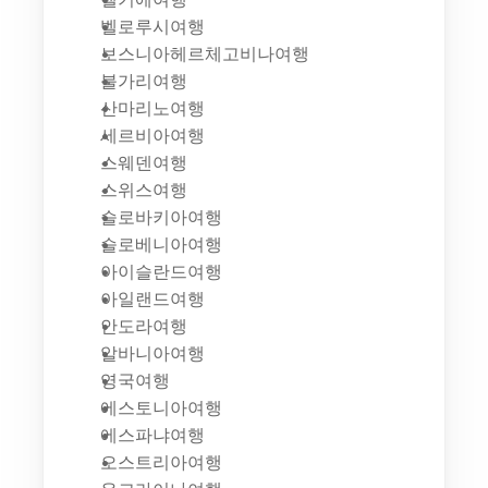
벨로루시여행
보스니아헤르체고비나여행
불가리여행
산마리노여행
세르비아여행
스웨덴여행
스위스여행
슬로바키아여행
슬로베니아여행
아이슬란드여행
아일랜드여행
안도라여행
알바니아여행
영국여행
에스토니아여행
에스파냐여행
오스트리아여행