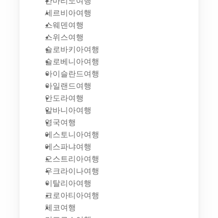
산마리노여행
세르비아여행
스웨덴여행
스위스여행
슬로바키아여행
슬로베니아여행
아이슬란드여행
아일랜드여행
안도라여행
알바니아여행
영국여행
에스토니아여행
에스파냐여행
오스트리아여행
우크라이나여행
이탈리아여행
크로아티아여행
체코여행