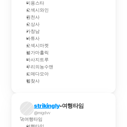
미용스타
오섹시와인
원천사
오상사
카창남
바튜사
오섹시마켓
불가마홀릭
마사지트루
우리의농수맨
도매다모아
헬찾사
strikingly
-여행타임
@migdvv
🚀여행타임
여행타임