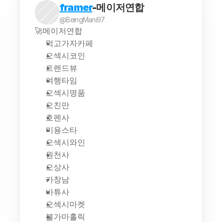
framer
-메이저연합
@BeingMani97
🚀메이저연합
먹고가자카페
오섹시코인
트렌드뷰
여행타임
오섹시명품
오친만
호펜사
미용스타
오섹시와인
원천사
오상사
카창남
바튜사
오섹시마켓
불가마홀릭