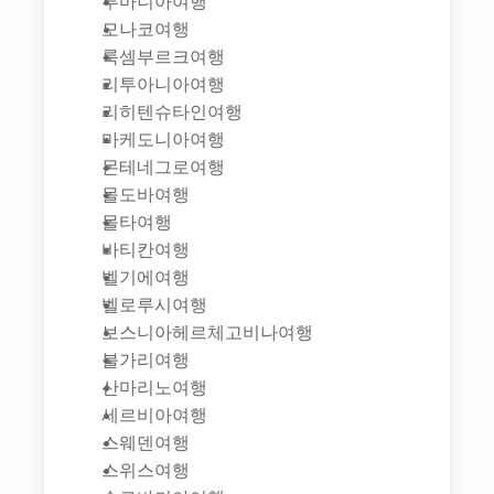
루마니아여행
모나코여행
룩셈부르크여행
리투아니아여행
리히텐슈타인여행
마케도니아여행
몬테네그로여행
몰도바여행
몰타여행
바티칸여행
벨기에여행
벨로루시여행
보스니아헤르체고비나여행
불가리여행
산마리노여행
세르비아여행
스웨덴여행
스위스여행