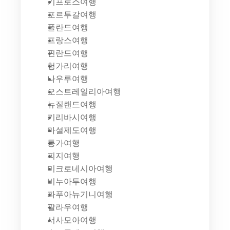
키프로스여행
포르투갈여행
폴란드여행
프랑스여행
핀란드여행
헝가리여행
나우루여행
오스트레일리아여행
뉴질랜드여행
키리바시여행
마셜제도여행
통가여행
피지여행
미크로네시아여행
비누아투여행
파푸아뉴기니여행
팔라우여행
서사모아여행