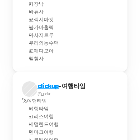
카창남
바튜사
오섹시마켓
불가마홀릭
마사지트루
우리의농수맨
도매다모아
헬찾사
clickup
-여행타임
@_prkr
🚀여행타임
여행타임
그리스여행
네덜란드여행
덴마크여행
노르웨이여행