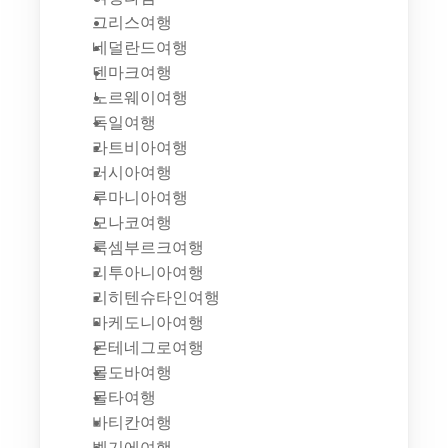
그리스여행
네덜란드여행
덴마크여행
노르웨이여행
독일여행
라트비아여행
러시아여행
루마니아여행
모나코여행
룩셈부르크여행
리투아니아여행
리히텐슈타인여행
마케도니아여행
몬테네그로여행
몰도바여행
몰타여행
바티칸여행
벨기에여행