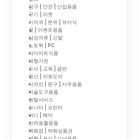
공구 | 안전 | 산업용품
구기 | 라켓
기저귀 | 분유 | 유아식
꽃 | 이벤트용품
남성의류 | 신발
노트북 | PC
다이어트식품
대형가전
도서 | 교육 | 음반
등산 | 아웃도어
디자인 | 문구 | 사무용품
마술도구용품
렌탈서비스
모니터 | 프린터
바디 | 헤어
반려동물용품
백화점 | 제화상품권
생활 | 욕실 | 수납용품