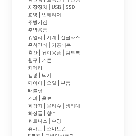
저장장치 | USB | SSD
조명 | 인테리어
주방가전
주방용품
쥬얼리 | 시계 | 선글라스
즉석간식 | 가공식품
출산 | 유아용품 | 임부복
침구 | 커튼
카메라
캠핑 | 낚시
타이어 | 오일 | 부품
태블릿
커피 | 음료
화장지 | 물티슈 | 생리대
화장품 | 향수
휘트니스 | 수영
휴대폰 | 스마트폰