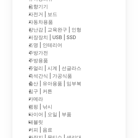
음향기기
자전거 | 보드
자동차용품
장난감 | 교육완구 | 인형
저장장치 | USB | SSD
조명 | 인테리어
주방가전
주방용품
쥬얼리 | 시계 | 선글라스
즉석간식 | 가공식품
출산 | 유아용품 | 임부복
침구 | 커튼
카메라
캠핑 | 낚시
타이어 | 오일 | 부품
태블릿
커피 | 음료
화장지 | 물티슈 | 생리대