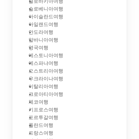
슬로바키아여행
슬로베니아여행
아이슬란드여행
아일랜드여행
안도라여행
알바니아여행
영국여행
에스토니아여행
에스파냐여행
오스트리아여행
우크라이나여행
이탈리아여행
크로아티아여행
체코여행
키프로스여행
포르투갈여행
폴란드여행
프랑스여행