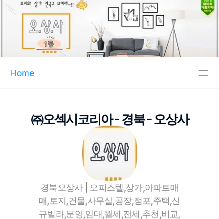
Home
주메뉴
㈜오섹시코리아 - 경북 - 오상사
인기메뉴
파트너
핫블
XCLUB
경북오상사 | 오피스텔,상가,아파트매
오섹시이사
매,토지,건물,사무실,공장,점포,주택,신
마스크팩파트너
규빌라,분양,임대,월세,전세,추천,비교,