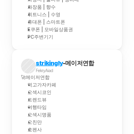
화장품 | 향수
휘트니스 | 수영
휴대폰 | 스마트폰
E쿠폰 | 모바일상품권
PC주변기기
strikingly
-메이저연합
FekryAiad
🚀메이저연합
먹고가자카페
오섹시코인
트렌드뷰
여행타임
오섹시명품
오친만
호펜사